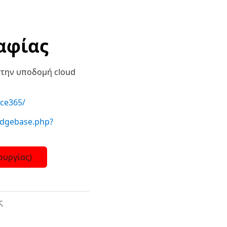
αφίας
στην υποδομή cloud
ice365/
edgebase.php?
ουργίας)
ς